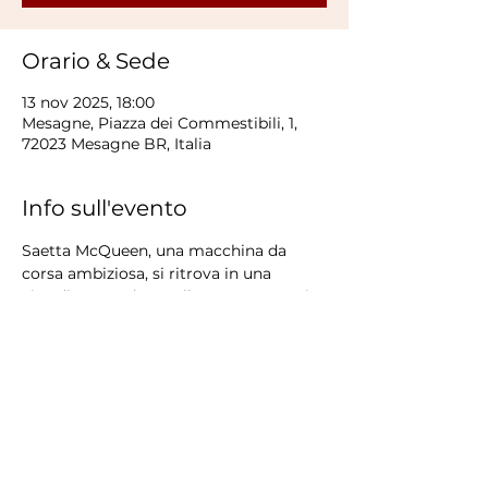
Orario & Sede
13 nov 2025, 18:00
Mesagne, Piazza dei Commestibili, 1,
72023 Mesagne BR, Italia
Info sull'evento
Saetta McQueen, una macchina da 
corsa ambiziosa, si ritrova in una 
cittadina sperduta sulla Route 66. Qui 
imparerà che nella vita contano più 
l’amicizia e il rispetto che la fama e la 
vittoria.