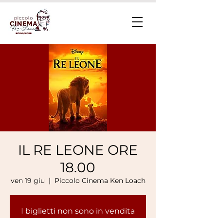
IL RE LEONE ORE
18.00
ven 19 giu
  |  
Piccolo Cinema Ken Loach
I biglietti non sono in vendita