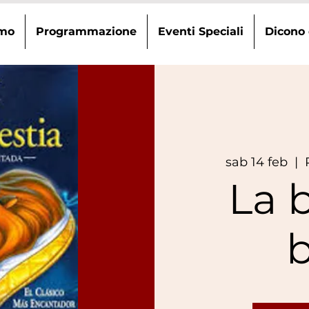
amo
Programmazione
Eventi Speciali
Dicono 
sab 14 feb
  |  
La b
b