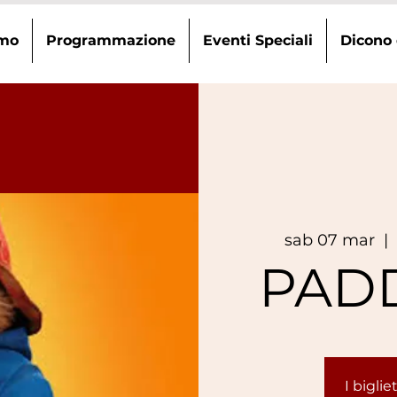
amo
Programmazione
Eventi Speciali
Dicono 
sab 07 mar
  | 
PAD
I bigli