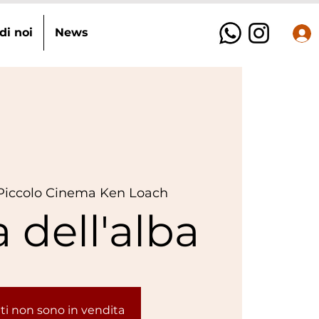
di noi
News
Piccolo Cinema Ken Loach
 dell'alba
etti non sono in vendita