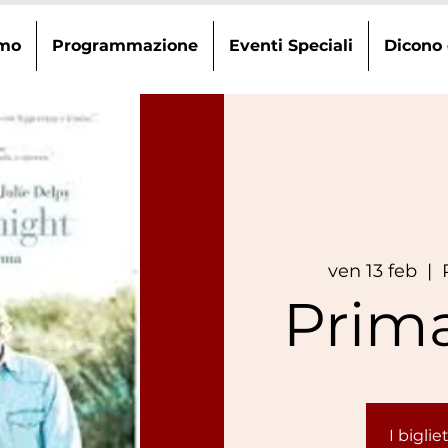
amo
Programmazione
Eventi Speciali
Dicono 
ven 13 feb
  |  
Prima
I bigli